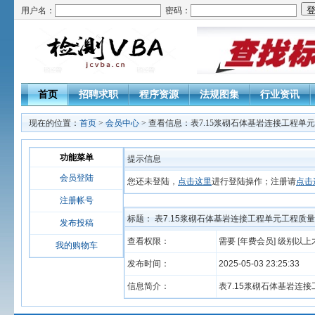
用户名：
密码：
首页
招聘求职
程序资源
法规图集
行业资讯
现在的位置：
首页
>
会员中心
> 查看信息：表7.15浆砌石体基岩连接工程单
功能菜单
提示信息
会员登陆
您还未登陆，
点击这里
进行登陆操作；注册请
点击
注册帐号
标题： 表7.15浆砌石体基岩连接工程单元工程质
发布投稿
查看权限：
需要 [年费会员] 级别以
我的购物车
发布时间：
2025-05-03 23:25:33
信息简介：
表7.15浆砌石体基岩连